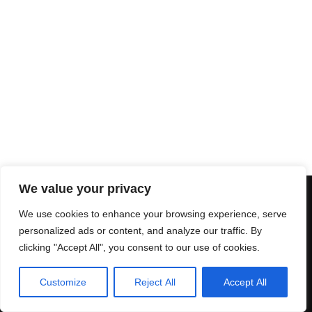
Herford-Condega
We value your privacy
Nicaragua e.V.
We use cookies to enhance your browsing experience, serve
info@condega.de
personalized ads or content, and analyze our traffic. By
Neve
| Präsentiert von
WordPress
clicking "Accept All", you consent to our use of cookies.
Impressum
Customize
Reject All
Accept All
Datenschutzerkärung