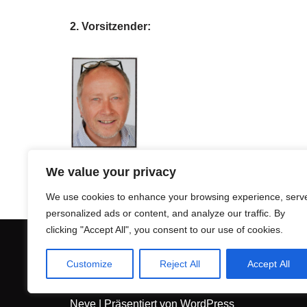
2. Vorsitzender:
Matthias Mawick
We value your privacy
Tel.:
0521 5604376
m.mawick@live.de
We use cookies to enhance your browsing experience, serv
personalized ads or content, and analyze our traffic. By
clicking "Accept All", you consent to our use of cookies.
Herford-Condega
Nicaragua e.V.
Customize
Reject All
Accept All
info@condega.de
Neve
| Präsentiert von
WordPress